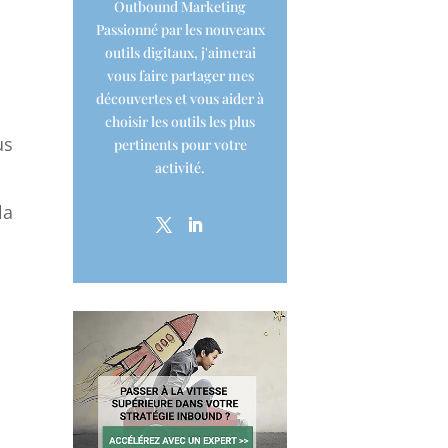
Outbound Marketing
Passionné par les nouveaux
outils digitaux, j'aimerai
vous faire partager mes
découvertes et vous aider à
choisir les outils les plus
us
pertinents pour votre
activité.
la
s