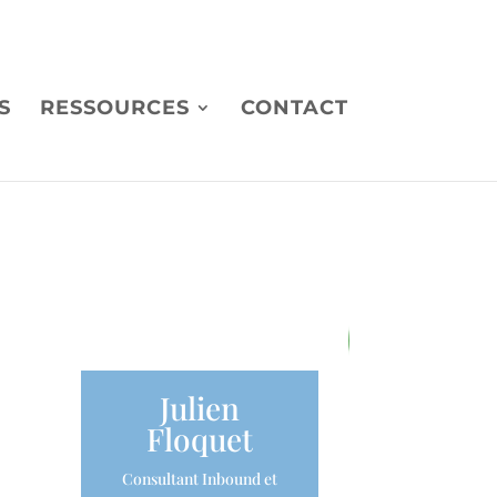
S
RESSOURCES
CONTACT
83
/ 100
Julien
Score SEO
S
Floquet
Consultant Inbound et