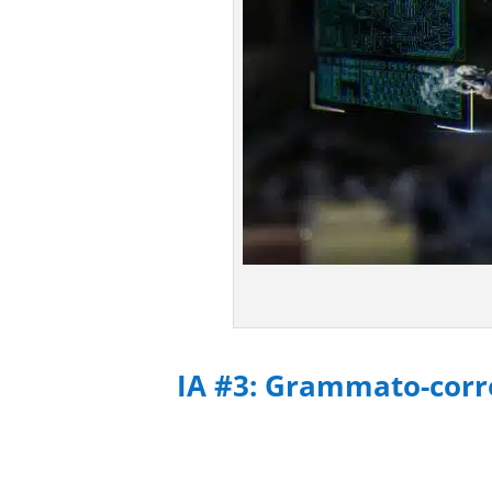
IA #3: Grammato-corr