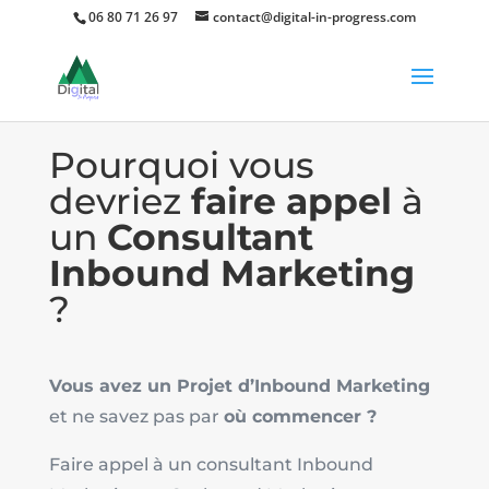
06 80 71 26 97
contact@digital-in-progress.com
84
Pourquoi vous
devriez
faire appel
à
/ 100
un
Consultant
Score SEO
Inbound Marketing
?
Vous avez un Projet d’Inbound Marketing
et ne savez pas par
où commencer ?
Faire appel à un consultant Inbound