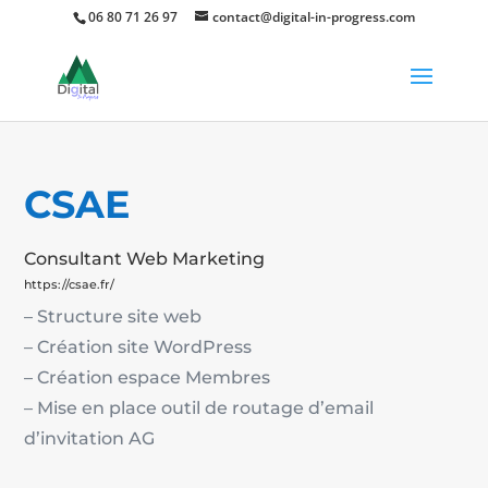
06 80 71 26 97
contact@digital-in-progress.com
79
/ 100
Score SEO
CSAE
Consultant Web Marketing
https://csae.fr/
– Structure site web
– Création site WordPress
– Création espace Membres
– Mise en place outil de routage d’email
d’invitation AG